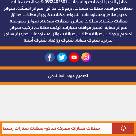
ظلال التميز للمظلات والسواتر - 0538402607 © مظلات سيارات,
مظلات مواقف, مظلات جلسات, برجولات حدائق, سواتر اقمشة, سواتر
حديد, هناجر ومستودعات, شبوك, مظلات خارجية, مظلات حدائق,
مظلات خشبية, مظلات قماش, مظلات معدنية, سواتر خصوصية,
سواتر حماية, تجهيز مواقف سيارات, تركيب مظلات, تركيب سواتر,
تصميم برجولات, صيانة مظلات, صيانة سواتر, مستودعات حديدية, هناجر
تخزين, شبوك حماية, شبوك زراعية, شبوك أمنية
تصميم عبود الهاشمي
sync
مظلات سيارات متحركة ساكو- مظلات سيارات رخيصة في