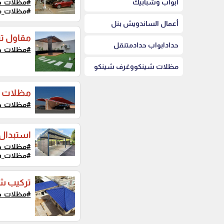
أبواب وشبابيك
#مظلات_ح
#مظلات_م
أعمال الساندويش بنل
مقاول تر
حدادابواب حدادمتنقل
#مظلات_ح
مظلات شينكووغرف شينكو
مظلات وا
#مظلات_ح
استبدال 
#مظلات_ح
#مظلات_ش
تركيب شي
#مظلات_ح