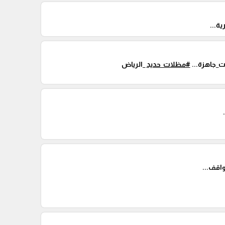
ة...
_جاهزة...
#مظلات_حديد
_الرياض
اقف...