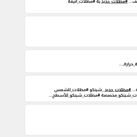
...
#مظلات_حديد
ية #مظلات_أنيقة
رارة,...
..
#مظلات_حديد
_شينكو #مظلات_للشمس
لات_شينكو_مخصصة #مظلات_شينكو_للأسطح...