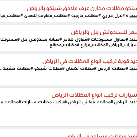
نكو مظلات مخازن غرف ملاحق شينكو بالرياض
ديد
ة #عزل_حراري #مظلات_خارجية #مظلات_مقاومة_للصدى #مظلات_تجاري
ر للسندوتش بنل بالرياض
ديد
#مقاول_مستودعات #مقاول_هناجر #صيانة_سندوتش_بنل #مستودعات
ارات_الرياض #مظلات_مزارع #مظلات_مصانع...
د قوية تركيب انواع المظلات في الرياض
ديد
#مظلات_الرياض #مظلات_لكسان #مظلات_شينكو #مظلات_خشبية...
ارات تركيب انواع المظلات الرياض
ديد
_الرياض #مظلات_قماش_الرياض #تركيب_مظلات_سيارات #مظلات_مو
نفيد مظلات مساجد في الرياض