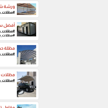
ورشة شي
#مظلات_ح
أفضل سع
#مظلات_ح
#مظلات_سي
مظلة حدي
#مظلات_ح
مظلات سي
#مظلات_ح
مقاول ت