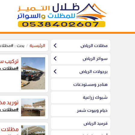
chevron_left
مظلات الرياض
الرئيسية
بحث : #مظلات
chevron_left
سواتر الرياض
تركيب س
#مظلات_ح
chevron_left
برجولات الرياض
هناجر ومستودعات
شبوك زراعية
توريد م
#مظلات_ح
خيام وبيوت شعر
قرميد الرياض
مظلات ح