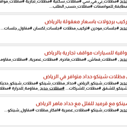
ديد
#مظلات_بي_في_سي #مظلات_سكنية #مظلات_تجارية #مظلات_مواقف
طابقة_للمواصفات #مظلات_حسب_الطلب...
كيب برجولات باسعار معقولة بالرياض
ديد
#جلسات_مودرن #تركيب_مظلات #جلسات_لكسان #مقاول_جلسات...
قية للسيارات مواقف تجارية بالرياض
ديد
, #مظلات_قماش, #مظلات_فاخره, #مظلات_عصرية, #مظلات_مقاومة_ح
مظلات شينكو حداد متوافر في الرياض
ديد
#مظلات_شينكو_الرياض #حداد_مظلات_شينكو #مظلات_شينكو_حديثة.
ينكو_للشقق #مظلات_للشركات...
#مظلات_حديد
_مقاومة_للحرارة #مظ
نكو مع قرميد للفلل مع حداد ماهر الرياض
ديد
#مظلات_شينكو #مظلات_عصرية #افكار_مظلات #مقاول_شينكو...