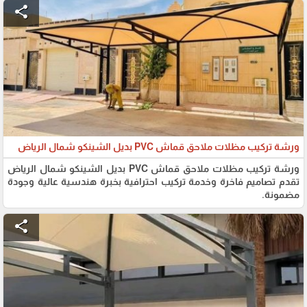
share
ورشة تركيب مظلات ملاحق قماش PVC بديل الشينكو شمال الرياض
ورشة تركيب مظلات ملاحق قماش PVC بديل الشينكو شمال الرياض
تقدم تصاميم فاخرة وخدمة تركيب احترافية بخبرة هندسية عالية وجودة
مضمونة.
share