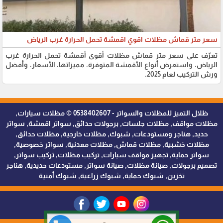
سعر متر قماش مظلات اقوي اقمشة تحمل الحرارة غرب الرياض
تعرّف على سعر متر قماش مظلات أقوى أقمشة تحمل الحرارة غرب
الرياض، واستعرض أنواع الأقمشة المتوفرة، مميزاتها، الأسعار، وأفضل
ورش التركيب لعام 2025.
ظلال التميز للمظلات والسواتر - 0538402607 © مظلات سيارات,
مظلات مواقف, مظلات جلسات, برجولات حدائق, سواتر اقمشة, سواتر
حديد, هناجر ومستودعات, شبوك, مظلات خارجية, مظلات حدائق,
مظلات خشبية, مظلات قماش, مظلات معدنية, سواتر خصوصية,
سواتر حماية, تجهيز مواقف سيارات, تركيب مظلات, تركيب سواتر,
تصميم برجولات, صيانة مظلات, صيانة سواتر, مستودعات حديدية, هناجر
تخزين, شبوك حماية, شبوك زراعية, شبوك أمنية