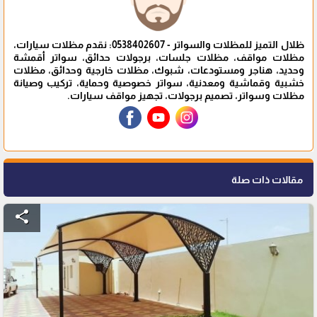
ظلال التميز للمظلات والسواتر - 0538402607: نقدم مظلات سيارات،
مظلات مواقف، مظلات جلسات، برجولات حدائق، سواتر أقمشة
وحديد، هناجر ومستودعات، شبوك، مظلات خارجية وحدائق، مظلات
خشبية وقماشية ومعدنية، سواتر خصوصية وحماية، تركيب وصيانة
مظلات وسواتر، تصميم برجولات، تجهيز مواقف سيارات.
مقالات ذات صلة
share