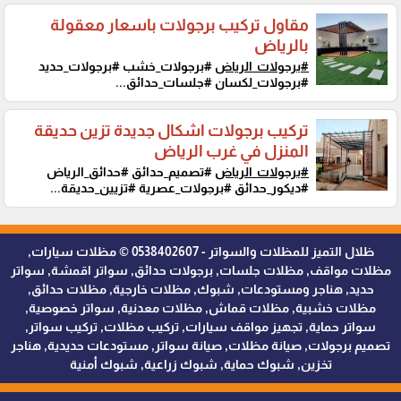
مقاول تركيب برجولات باسعار معقولة
بالرياض
#برجولات_الرياض
#برجولات_خشب #برجولات_حديد
#برجولات_لكسان #جلسات_حدائق...
تركيب برجولات اشكال جديدة تزين حديقة
المنزل في غرب الرياض
#برجولات_الرياض
#تصميم_حدائق #حدائق_الرياض
#ديكور_حدائق #برجولات_عصرية #تزيين_حديقة...
ظلال التميز للمظلات والسواتر - 0538402607 © مظلات سيارات,
مظلات مواقف, مظلات جلسات, برجولات حدائق, سواتر اقمشة, سواتر
حديد, هناجر ومستودعات, شبوك, مظلات خارجية, مظلات حدائق,
مظلات خشبية, مظلات قماش, مظلات معدنية, سواتر خصوصية,
سواتر حماية, تجهيز مواقف سيارات, تركيب مظلات, تركيب سواتر,
تصميم برجولات, صيانة مظلات, صيانة سواتر, مستودعات حديدية, هناجر
تخزين, شبوك حماية, شبوك زراعية, شبوك أمنية