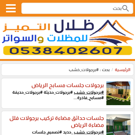
search
الرئيسية
بحث : #برجولات_خشب
برجولات جلسات مسابح الرياض
#برجولات_خشب
#برجولات_حديثة #برجولات_حديقة
#مسابح_فاخرة...
جلسات حدائق مضاءة تركيب برجولات فلل
مضاءة الرياض
#برجولات_خشب
_حديد #تصميم_جلسات