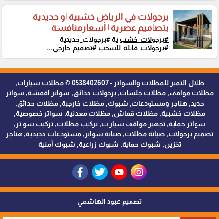
برجولات في الرياض خشبية أو حديدية
بتصاميم عصرية | أسعارمنافسة
#برجولات_خشب
ية #برجولات_حديدية
#برجولات_قابلة_للسحب #تصميم_خارجي...
ظلال التميز للمظلات والسواتر - 0538402607 © مظلات سيارات,
مظلات مواقف, مظلات جلسات, برجولات حدائق, سواتر اقمشة, سواتر
حديد, هناجر ومستودعات, شبوك, مظلات خارجية, مظلات حدائق,
مظلات خشبية, مظلات قماش, مظلات معدنية, سواتر خصوصية,
سواتر حماية, تجهيز مواقف سيارات, تركيب مظلات, تركيب سواتر,
تصميم برجولات, صيانة مظلات, صيانة سواتر, مستودعات حديدية, هناجر
تخزين, شبوك حماية, شبوك زراعية, شبوك أمنية
تصميم عبود الهاشمي
اتصل الآن