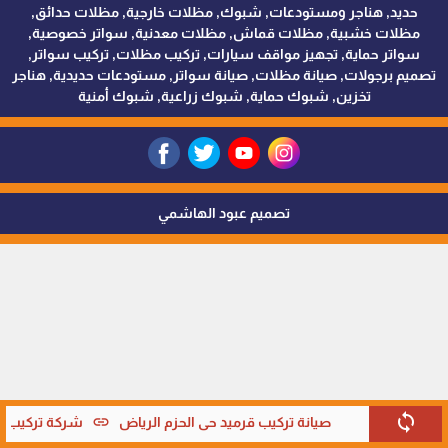
حديد, هناجر ومستودعات, شبوك, مظلات خارجية, مظلات حدائق,
مظلات خشبية, مظلات قماش, مظلات معدنية, سواتر خصوصية,
سواتر حماية, تجهيز مواقف سيارات, تركيب مظلات, تركيب سواتر,
تصميم برجولات, صيانة مظلات, صيانة سواتر, مستودعات حديدية, هناجر
تخزين, شبوك حماية, شبوك زراعية, شبوك أمنية
تصميم عبود الهاشمي
sync
link
صيانة تركيب قرميد حي الحزم الرياض
شركة تركيب قر