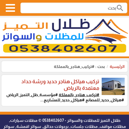
search
الرئيسية
بحث : #تركيب_هناجر_بالمملكة
تركيب هياكل هناجر حديد ورشة حداد
معتمدة بالرياض
#تركيب_هناجر_بالمملكة
#مؤسسة_ظل_التميز_الرياض
#هياكل_حديد_للمصانع #هياكل_حديد_للمشاريع...
ظلال التميز للمظلات والسواتر - 0538402607 © مظلات سيارات,
مظلات مواقف, مظلات جلسات, برجولات حدائق, سواتر اقمشة, سواتر