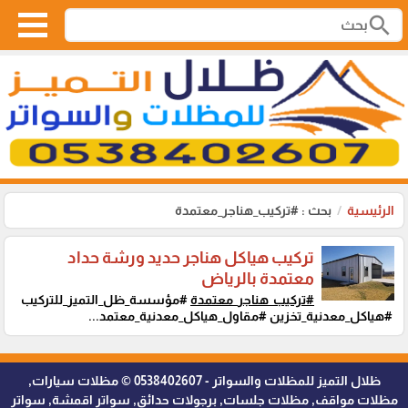
search
الرئيسية
بحث : #تركيب_هناجر_معتمدة
تركيب هياكل هناجر حديد ورشة حداد
معتمدة بالرياض
#تركيب_هناجر_معتمدة
#مؤسسة_ظل_التميز_للتركيب
#هياكل_معدنية_تخزين #مقاول_هياكل_معدنية_معتمد...
ظلال التميز للمظلات والسواتر - 0538402607 © مظلات سيارات,
مظلات مواقف, مظلات جلسات, برجولات حدائق, سواتر اقمشة, سواتر