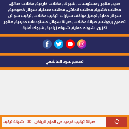
حديد, هناجر ومستودعات, شبوك, مظلات خارجية, مظلات حدائق,
مظلات خشبية, مظلات قماش, مظلات معدنية, سواتر خصوصية,
سواتر حماية, تجهيز مواقف سيارات, تركيب مظلات, تركيب سواتر,
تصميم برجولات, صيانة مظلات, صيانة سواتر, مستودعات حديدية, هناجر
تخزين, شبوك حماية, شبوك زراعية, شبوك أمنية
تصميم عبود الهاشمي
sync
link
صيانة تركيب قرميد حي الحزم الرياض
شركة تركيب قر