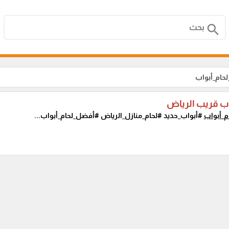
search
حام_أبواب
اب قريب الرياض
م_أبواب
#أبواب_حديد #لحام_منازل_الرياض #أفضل_لحام_أبواب...