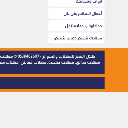
أبواب وشبابيك
أعمال الساندويش بنل
حدادابواب حدادمتنقل
مظلات شينكووغرف شينكو
ظلال التميز 
مظلات حدائق, مظلات خشبية, مظلات قماش, مظلات معدنية,
م