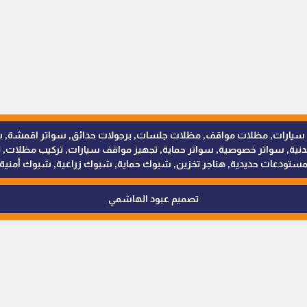
للمظلات والسواتر - 0538402607 © مظلات سيارات, مظلات مواقف, مظلات جلسات, برجولات حدائق
 سواتر خصوصية, سواتر حماية, تجهيز مواقف سيارات, تركيب مظلات, ترك
ستودعات حديدية, هناجر تخزين, شبوك حماية, شبوك زراعية, شبوك أمنية
تصميم عبود الهاشمي