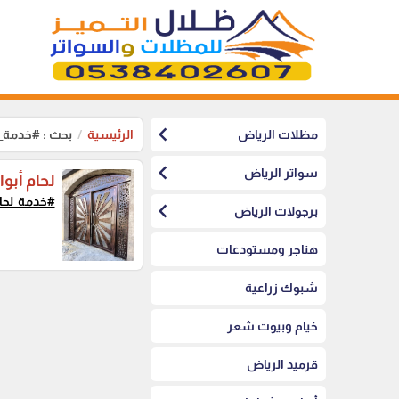
chevron_left
مظلات الرياض
الرئيسية
بحث : #خدمة_ل
chevron_left
سواتر الرياض
لحام أبو
#خدمة_لحا
chevron_left
برجولات الرياض
هناجر ومستودعات
شبوك زراعية
خيام وبيوت شعر
قرميد الرياض