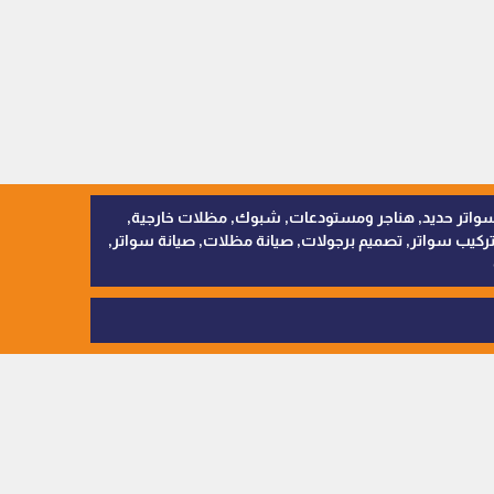
, سواتر اقمشة, سواتر حديد, هناجر ومستودعات, شبوك, مظلات خارجية,
يب سواتر, تصميم برجولات, صيانة مظلات, صيانة سواتر,