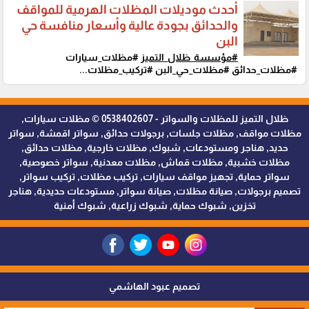
أحدث موديلات المظلات الهرمية للمواقف
والحدائق بجودة عالية وأسعار منافسة حي
البن
#مؤسسة_ظلال_التميز
#مظلات_سيارات
#مظلات_حدائق #مظلات_حي_البن #تركيب_مظلات...
ظلال التميز للمظلات والسواتر - 0538402607 © مظلات سيارات,
مظلات مواقف, مظلات جلسات, برجولات حدائق, سواتر اقمشة, سواتر
حديد, هناجر ومستودعات, شبوك, مظلات خارجية, مظلات حدائق,
مظلات خشبية, مظلات قماش, مظلات معدنية, سواتر خصوصية,
سواتر حماية, تجهيز مواقف سيارات, تركيب مظلات, تركيب سواتر,
تصميم برجولات, صيانة مظلات, صيانة سواتر, مستودعات حديدية, هناجر
تخزين, شبوك حماية, شبوك زراعية, شبوك أمنية
تصميم عبود الهاشمي