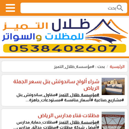
search
الرئيسية
بحث : #مؤسسة_ظلال_التميز
شراء ألواح ساندوتش بنل بسعر الجملة
الرياض
#مؤسسة_ظلال_التميز
#مقاول_ساندوتش_بنل
#مشاريع_صناعية #أسعار_منافسة #مستودعات_جاهزة...
مظلات فناء مدارس الرياض
#مؤسسة_ظلال_التميز
#مظلات_حماية_مدارس
#أفضل_شركة_مظلات #مظلات_حدائق_مدارس...