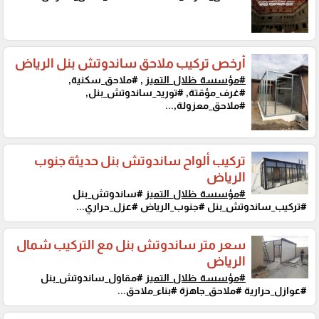
أرخص تركيب ملاحق ساندوتش بنل الرياض
#مؤسسة_ظلال_التميز
, #ملاحق_سكنية,
#غرف_مؤقتة, #توريد_ساندوتش_بنل,
#ملاحق_معزولة,...
تركيب ألواح ساندوتش بنل حديثة جنوب
الرياض
#مؤسسة_ظلال_التميز
#ساندوتش_بنل
#تركيب_ساندوتش_بنل #جنوب_الرياض #عزل_حراري...
سعر متر ساندوتش بنل مع التركيب شمال
الرياض
#مؤسسة_ظلال_التميز
#مقاول_ساندوتش_بنل
#عوازل_حرارية #ملاحق_جاهزة #بناء_ملاحق...