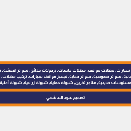
للمظلات والسواتر - 0538402607 © مظلات سيارات, مظلات مواقف, مظلات جلسات, برجولات حدائق
 سواتر خصوصية, سواتر حماية, تجهيز مواقف سيارات, تركيب مظلات, ترك
ستودعات حديدية, هناجر تخزين, شبوك حماية, شبوك زراعية, شبوك أمنية
تصميم عبود الهاشمي