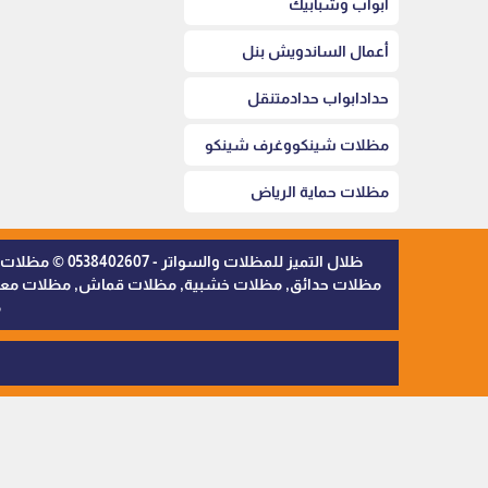
أبواب وشبابيك
أعمال الساندويش بنل
حدادابواب حدادمتنقل
مظلات شينكووغرف شينكو
مظلات حماية الرياض
ظلال التميز 
مظلات حدائق, مظلات خشبية, مظلات قماش, مظلات معدنية,
م