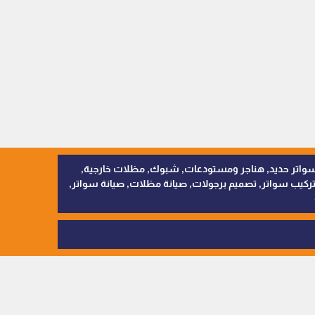
, سواتر اقمشة, سواتر حديد, هناجر ومستودعات, شبوك, مظلات خارجية,
يب سواتر, تصميم برجولات, صيانة مظلات, صيانة سواتر,