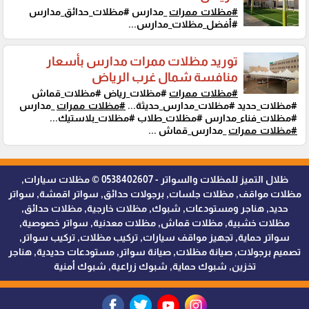
#مظلات_ممرات
_مدارس #مظلات_حدائق_مدارس
#أفضل_مظلات_مدارس...
توريد مظلات ممرات مدارس بأسعار
منافسة شمال غرب الرياض
#مظلات_ممرات
#مظلات_رياض #مظلات_قماش
#مظلات_حديد #مظلات_مدارس_حديثة...
#مظلات_ممرات
_مدارس
#مظلات_فناء_مدارس #مظلات_طلاب #مظلات_بلاستيك...
#مظلات_ممرات
_مدارس_قماش ...
ظلال التميز للمظلات والسواتر - 0538402607 © مظلات سيارات,
مظلات مواقف, مظلات جلسات, برجولات حدائق, سواتر اقمشة, سواتر
حديد, هناجر ومستودعات, شبوك, مظلات خارجية, مظلات حدائق,
مظلات خشبية, مظلات قماش, مظلات معدنية, سواتر خصوصية,
سواتر حماية, تجهيز مواقف سيارات, تركيب مظلات, تركيب سواتر,
تصميم برجولات, صيانة مظلات, صيانة سواتر, مستودعات حديدية, هناجر
تخزين, شبوك حماية, شبوك زراعية, شبوك أمنية