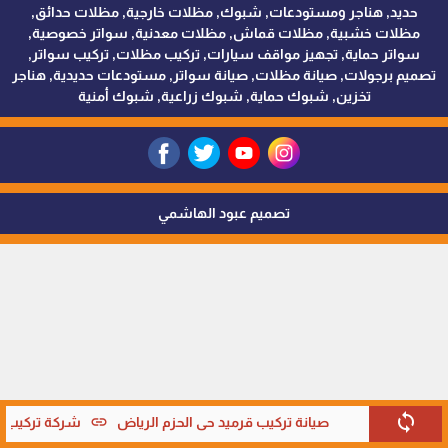
حديد, هناجر ومستودعات, شبوك, مظلات خارجية, مظلات حدائق,
مظلات خشبية, مظلات قماش, مظلات معدنية, سواتر خصوصية,
سواتر حماية, تجهيز مواقف سيارات, تركيب مظلات, تركيب سواتر,
تصميم برجولات, صيانة مظلات, صيانة سواتر, مستودعات حديدية, هناجر
تخزين, شبوك حماية, شبوك زراعية, شبوك أمنية
تصميم عبود الهاشمي
sync
link
صيانة تركيب قرميد حي الحزم الرياض
شركة تركيب قر