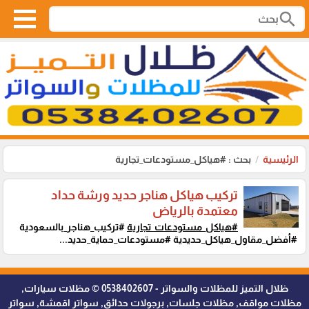
search
الرئيسية
بحث : #هياكل_مستودعات_تجارية
تركيب هياكل هناجر حديد ورشة حداد
معتمدة بالرياض
#هياكل_مستودعات_تجارية
#تركيب_هناجر_بالسعودية
#أفضل_مقاول_هياكل_حديدية #مستودعات_حماية_حديد...
ظلال التميز للمظلات والسواتر - 0538402607 © مظلات سيارات,
مظلات مواقف, مظلات جلسات, برجولات حدائق, سواتر اقمشة, سواتر