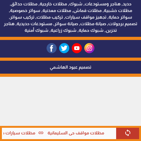
حديد, هناجر ومستودعات, شبوك, مظلات خارجية, مظلات حدائق,
مظلات خشبية, مظلات قماش, مظلات معدنية, سواتر خصوصية,
سواتر حماية, تجهيز مواقف سيارات, تركيب مظلات, تركيب سواتر,
تصميم برجولات, صيانة مظلات, صيانة سواتر, مستودعات حديدية, هناجر
تخزين, شبوك حماية, شبوك زراعية, شبوك أمنية
تصميم عبود الهاشمي
sync
link
مظلات مواقف حي السليمانية
مظلات سيارات متحر