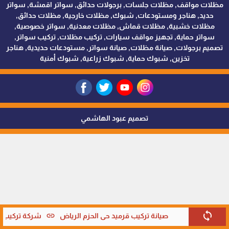
مظلات مواقف, مظلات جلسات, برجولات حدائق, سواتر اقمشة, سواتر
حديد, هناجر ومستودعات, شبوك, مظلات خارجية, مظلات حدائق,
مظلات خشبية, مظلات قماش, مظلات معدنية, سواتر خصوصية,
سواتر حماية, تجهيز مواقف سيارات, تركيب مظلات, تركيب سواتر,
تصميم برجولات, صيانة مظلات, صيانة سواتر, مستودعات حديدية, هناجر
تخزين, شبوك حماية, شبوك زراعية, شبوك أمنية
تصميم عبود الهاشمي
sync
link
صيانة تركيب قرميد حي الحزم الرياض
شركة تركيب قر