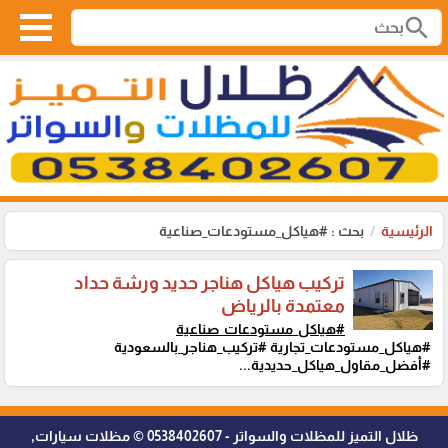
search
الرئيسية
بحث : #هياكل_مستودعات_صناعية
تركيب هياكل هناجر حديد ورشة حداد
معتمدة بالرياض
#هياكل_مستودعات_صناعية
#هياكل_مستودعات_تجارية #تركيب_هناجر_بالسعودية
#أفضل_مقاول_هياكل_حديدية...
ظلال التميز للمظلات والسواتر - 0538402607 © مظلات سيارات,