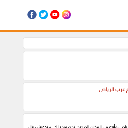
 غرب الرياض
اض، فأنت في المكان الصحيح. نحن نوفر لك سندوتش بنل