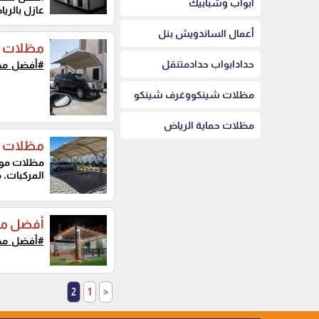
أبواب وشبابيك
عازل بالري
أعمال الساندويش بنل
مظلات سي
حدادابواب حدادمتنقل
#أفضل_مظ
مظلات شينكووغرف شينكو
مظلات حماية الرياض
مظلات م
مظلات موا
المركبات، 
أفضل مظ
#أفضل_مظ
2
1
<