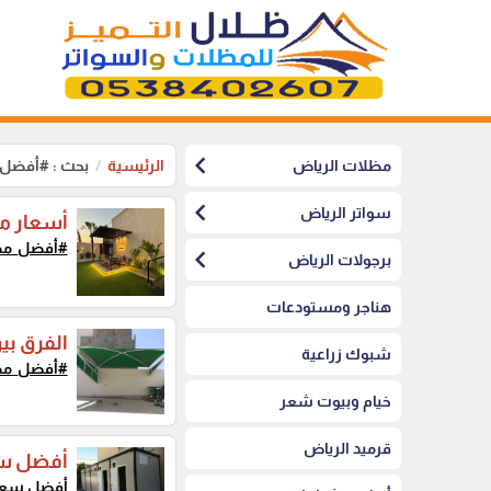
chevron_left
مظلات الرياض
الرئيسية
بحث : #أفضل
chevron_left
سواتر الرياض
أسعار م
#أفضل_مظ
chevron_left
برجولات الرياض
هناجر ومستودعات
الفرق ب
شبوك زراعية
#أفضل_مظ
خيام وبيوت شعر
قرميد الرياض
أفضل سع
أفضل سعر 