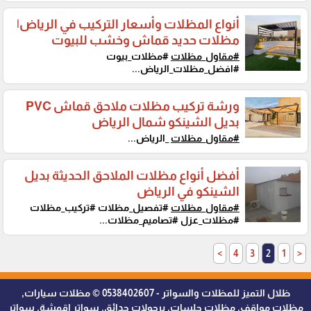
أنواع المظلات وأسعار التركيب في الرياض|
مظلات حديد قماش وخشب للبيوت
#مقاول_مظلات
#مظلات_بيوت
#افضل_مظلات_الرياض...
ورشة تركيب مظلات ملاحق قماش PVC
بديل الشينكو شمال الرياض
#مقاول_مظلات
_الرياض...
أفضل أنواع مظلات الملاحق الحديثة بديل
الشينكو في الرياض
#مقاول_مظلات
#تفصيل_مظلات #تركيب_مظلات
#مظلات_عزل #تصاميم_مظلات...
>
4
3
2
1
<
ظلال التميز للمظلات والسواتر - 0538402607 © مظلات سيارات,
مظلات مواقف, مظلات جلسات, برجولات حدائق, سواتر اقمشة, سواتر