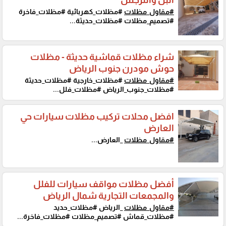
#مقاول_مظلات
#مظلات_كهربائية #مظلات_فاخرة
#تصميم_مظلات #مظلات_حديثة...
شراء مظلات قماشية حديثة - مظلات
حوش مودرن جنوب الرياض
#مقاول_مظلات
#مظلات_خارجية #مظلات_حديثة
#مظلات_جنوب_الرياض #مظلات_فلل...
افضل محلات تركيب مظلات سيارات حي
العارض
#مقاول_مظلات
_العارض...
أفضل مظلات مواقف سيارات للفلل
والمجمعات التجارية شمال الرياض
#مقاول_مظلات
_الرياض #مظلات_حديد
#مظلات_قماش #تصميم_مظلات #مظلات_فاخرة...