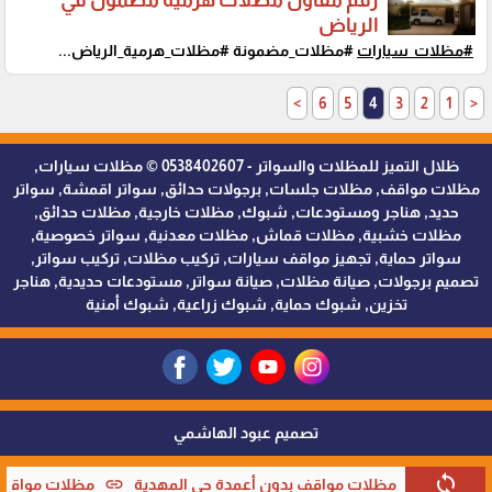
الرياض
#مظلات_سيارات
#مظلات_مضمونة #مظلات_هرمية_الرياض...
>
6
5
4
3
2
1
<
ظلال التميز للمظلات والسواتر - 0538402607 © مظلات سيارات,
مظلات مواقف, مظلات جلسات, برجولات حدائق, سواتر اقمشة, سواتر
حديد, هناجر ومستودعات, شبوك, مظلات خارجية, مظلات حدائق,
مظلات خشبية, مظلات قماش, مظلات معدنية, سواتر خصوصية,
سواتر حماية, تجهيز مواقف سيارات, تركيب مظلات, تركيب سواتر,
تصميم برجولات, صيانة مظلات, صيانة سواتر, مستودعات حديدية, هناجر
تخزين, شبوك حماية, شبوك زراعية, شبوك أمنية
تصميم عبود الهاشمي
اتصل الآن
sync
link
مظلات مواقف بدون أعمدة حي المهدية
مظلات مواقف حي