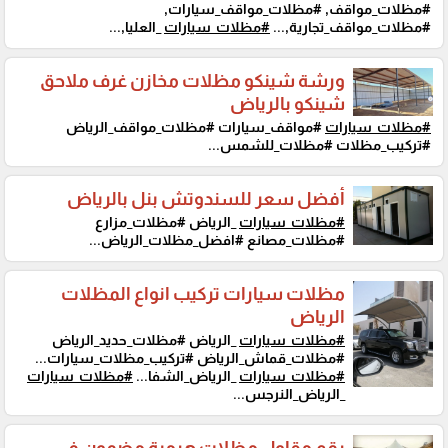
#مظلات_مواقف, #مظلات_مواقف_سيارات,
#مظلات_مواقف_تجارية,...
#مظلات_سيارات
_العليا,...
ورشة شينكو مظلات مخازن غرف ملاحق
شينكو بالرياض
#مظلات_سيارات
#مواقف_سيارات #مظلات_مواقف_الرياض
#تركيب_مظلات #مظلات_للشمس...
أفضل سعر للسندوتش بنل بالرياض
#مظلات_سيارات
_الرياض #مظلات_مزارع
#مظلات_مصانع #افضل_مظلات_الرياض...
مظلات سيارات تركيب انواع المظلات
الرياض
#مظلات_سيارات
_الرياض #مظلات_حديد_الرياض
#مظلات_قماش_الرياض #تركيب_مظلات_سيارات...
#مظلات_سيارات
_الرياض_الشفا...
#مظلات_سيارات
_الرياض_النرجس...
رقم مقاول مظلات هرمية مضمون في