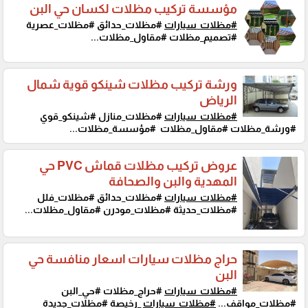
مؤسسة تركيب مظلات لكسان حي البن
#مظلات_سيارات
#مظلات_حدائق #مظلات_عصرية
#تصميم_مظلات #مقاول_مظلات...
ورشة تركيب مظلات شينكو قوية شمال
الرياض
#مظلات_سيارات
#مظلات_منازل #شينكو_قوي
#ورشة_مظلات #مقاول_مظلات #مؤسسة_مظلات...
عروض تركيب مظلات قماش PVC حي
المهدية والبن والصحافة
#مظلات_سيارات
#مظلات_حدائق #مظلات_فلل
#مظلات_حديثة #مظلات_مودرن #مقاول_مظلات...
حراج مظلات سيارات اسعار منافسة حي
البن
#مظلات_سيارات
#حراج_مظلات #حي_البن
#مظلات_مواقف...
#مظلات_سيارات
_رخيصة #مظلات_جديدة