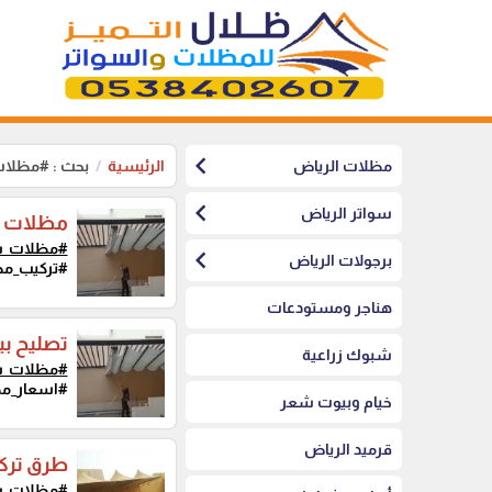
chevron_left
مظلات الرياض
الرئيسية
بحث : #مظلا
chevron_left
سواتر الرياض
مظلات س
#مظلات_س
chevron_left
برجولات الرياض
#تركيب_مظ
هناجر ومستودعات
تصليح بي
شبوك زراعية
#مظلات_س
#اسعار_مظ
خيام وبيوت شعر
قرميد الرياض
طرق ترك
#مظلات_س