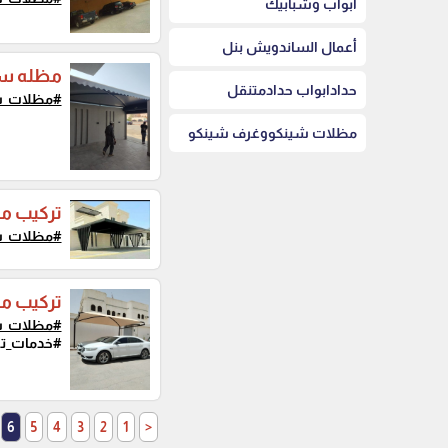
أبواب وشبابيك
أعمال الساندويش بنل
مظله سيا
حدادابواب حدادمتنقل
#مظلات_س
مظلات شينكووغرف شينكو
تركيب م
#مظلات_س
تركيب م
#مظلات_س
#خدمات_تر
6
5
4
3
2
1
<