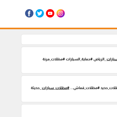
ارات
_الرياض #حماية_السيارات #مظلات_مرنة
ظلات_حديد #مظلات_قماش...
#مظلات_سيارات
_حديثة