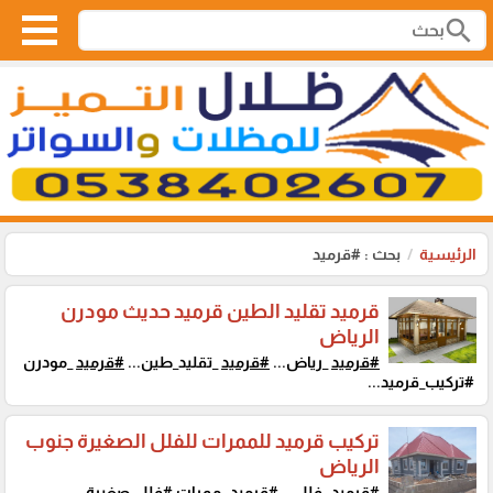
search
الرئيسية
بحث : #قرميد
قرميد تقليد الطين قرميد حديث مودرن
الرياض
#قرميد
_رياض...
#قرميد
_تقليد_طين...
#قرميد
_مودرن
#تركيب_قرميد...
تركيب قرميد للممرات للفلل الصغيرة جنوب
الرياض
#قرميد
_فلل...
#قرميد
_ممرات #فلل_صغيرة