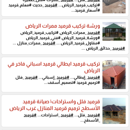
#تركيب_قرميد_الرياض...
#قرميد
_حديث #معلم_قرميد
#أسعار_قرميد...
ورشة تركيب قرميد ممرات الرياض
#قرميد
_ممرات_الرياض #تركيب_قرميد_الرياض
#ورشة_قرميد_الرياض #فني_قرميد_الرياض
#مقاول_قرميد_الرياض ...
#قرميد
_ممرات_منازل ...
#قرميد
_حدائق_الرياض ...
تركيب قرميد ايطالي قرميد اسباني فاخر في
الرياض
#قرميد
_إيطالي...
#قرميد
_إسباني...
#قرميد
_فلل
#ترميم_قرميد #تصميم_أسقف...
قرميد فلل واستراحات| صيانة قرميد
الأسطح ترميم قرميد المنازل غرب الرياض
#قرميد
_فلل...
#قرميد
_استراحات...
#قرميد
_الأسطح...