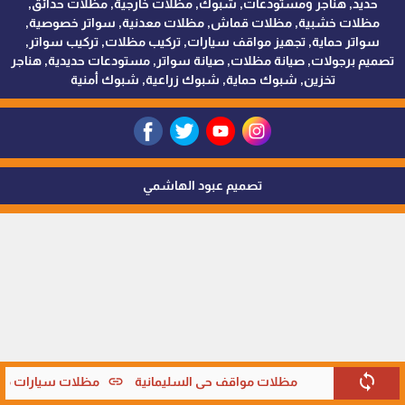
حديد, هناجر ومستودعات, شبوك, مظلات خارجية, مظلات حدائق,
مظلات خشبية, مظلات قماش, مظلات معدنية, سواتر خصوصية,
سواتر حماية, تجهيز مواقف سيارات, تركيب مظلات, تركيب سواتر,
تصميم برجولات, صيانة مظلات, صيانة سواتر, مستودعات حديدية, هناجر
تخزين, شبوك حماية, شبوك زراعية, شبوك أمنية
تصميم عبود الهاشمي
sync
link
مظلات مواقف حي السليمانية
مظلات سيارات متحر