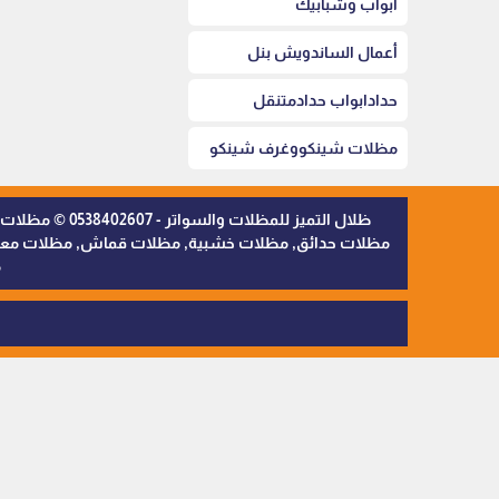
أبواب وشبابيك
أعمال الساندويش بنل
حدادابواب حدادمتنقل
مظلات شينكووغرف شينكو
ظلال التميز 
مظلات حدائق, مظلات خشبية, مظلات قماش, مظلات معدنية,
م