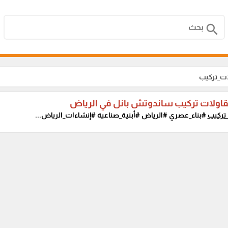
search
ات_تركيب
اولات تركيب ساندوتش بانل في الرياض
تركيب
#بناء_عصري #الرياض #أبنية_صناعية #إنشاءات_الرياض...