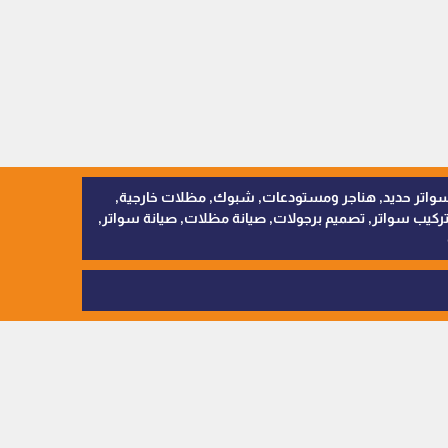
, سواتر اقمشة, سواتر حديد, هناجر ومستودعات, شبوك, مظلات خارجية,
يب سواتر, تصميم برجولات, صيانة مظلات, صيانة سواتر,