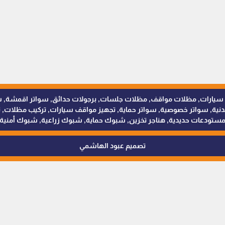
للمظلات والسواتر - 0538402607 © مظلات سيارات, مظلات مواقف, مظلات جلسات, برجولات حدائق
 سواتر خصوصية, سواتر حماية, تجهيز مواقف سيارات, تركيب مظلات, ترك
ستودعات حديدية, هناجر تخزين, شبوك حماية, شبوك زراعية, شبوك أمنية
تصميم عبود الهاشمي