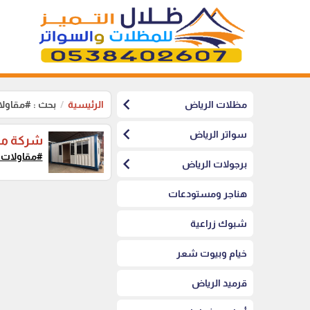
chevron_left
مظلات الرياض
الرئيسية
بحث : #مقاول
chevron_left
سواتر الرياض
شركة مق
#مقاولات_
chevron_left
برجولات الرياض
هناجر ومستودعات
شبوك زراعية
خيام وبيوت شعر
قرميد الرياض